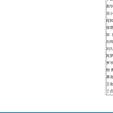
郭
苏
程
侯
赵 
刘
刘
陈
李
杨 
黄
王
丁