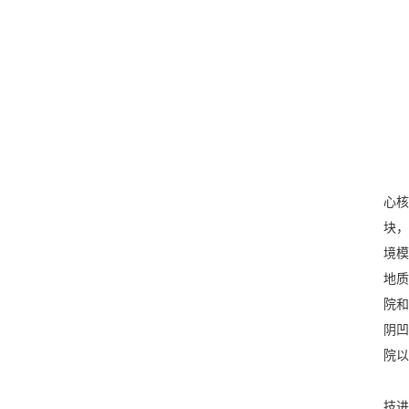
心核
块，
境模
地质
院和
阴凹
院以
技进