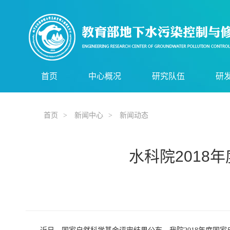
首页
中心概况
研究队伍
研
中心简介
技术委员会
实
首页
>
新闻中心
>
新闻动态
组织机构
管理委员会
研
服务领域
现任领导
核
水科院2018
技术骨干
尖